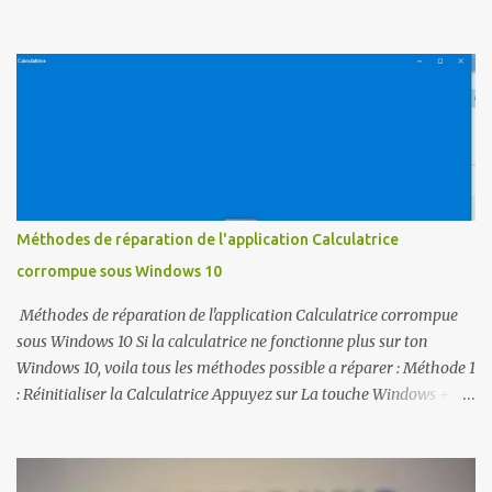
registre Téléchargez referralfix.zip et exécutez referralfix.reg pour
appliquer automatiquement ces modifications à votre ordinateur.
1- Maintenez la touche Windows et appuyez sur " R ". 2- Tapez
« regedit », puis appuyez sur « entrer , Pour accéder à l'Éditeur
du Registre. » 3- Accédez à HKEY_LOCAL_MACHINE SOFTWARE
Microsoft Windows CurrentVersion Policy System. 4- Ouvrez "
ValidateAdminCodeSignatures Et définissez la valeur mesurée "
To " 0 " 5- Ouvrez " EnableUIADesktopToggle " et réglez la "
Valeur mesurée " sur " 0 ". Correctif 2 - Stratégies de group...
Méthodes de réparation de l'application Calculatrice
corrompue sous Windows 10
Méthodes de réparation de l'application Calculatrice corrompue
sous Windows 10 Si la calculatrice ne fonctionne plus sur ton
Windows 10, voila tous les méthodes possible a réparer : Méthode 1
: Réinitialiser la Calculatrice Appuyez sur La touche Windows + I
pour ouvrir Paramètres. Ouvrez Applications et choisissez
Applications et Fonctionnalités. Trouvez Calculatrice et cliquez
dessus. Cliquez sur le lien des options Avancées pour ouvrir la page