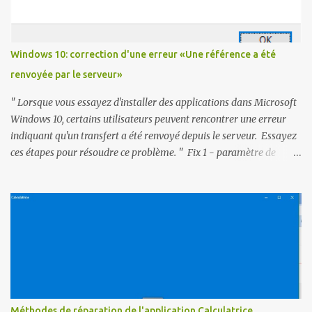
Windows 10: correction d'une erreur «Une référence a été
renvoyée par le serveur»
" Lorsque vous essayez d'installer des applications dans Microsoft
Windows 10, certains utilisateurs peuvent rencontrer une erreur
indiquant qu'un transfert a été renvoyé depuis le serveur. Essayez
ces étapes pour résoudre ce problème. " Fix 1 - paramètre de
registre Téléchargez referralfix.zip et exécutez referralfix.reg pour
appliquer automatiquement ces modifications à votre ordinateur.
1- Maintenez la touche Windows et appuyez sur " R ". 2- Tapez
« regedit », puis appuyez sur « entrer , Pour accéder à l'Éditeur
du Registre. » 3- Accédez à HKEY_LOCAL_MACHINE SOFTWARE
Microsoft Windows CurrentVersion Policy System. 4- Ouvrez "
ValidateAdminCodeSignatures Et définissez la valeur mesurée "
To " 0 " 5- Ouvrez " EnableUIADesktopToggle " et réglez la "
Valeur mesurée " sur " 0 ". Correctif 2 - Stratégies de group...
Méthodes de réparation de l'application Calculatrice