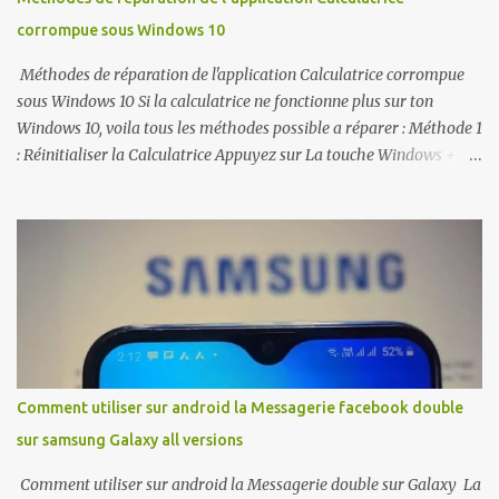
corrompue sous Windows 10
Méthodes de réparation de l'application Calculatrice corrompue
sous Windows 10 Si la calculatrice ne fonctionne plus sur ton
Windows 10, voila tous les méthodes possible a réparer : Méthode 1
: Réinitialiser la Calculatrice Appuyez sur La touche Windows + I
pour ouvrir Paramètres. Ouvrez Applications et choisissez
Applications et Fonctionnalités. Trouvez Calculatrice et cliquez
dessus. Cliquez sur le lien des options Avancées pour ouvrir la page
d'utilisation du Stockage usage et de réinitialisation d'applications.
Cliquez sur Réinitialiser et encore une fois sur le bouton
Réinitialiser sur la fenêtre de confirmation. Méthode 2 : Ré-
enregistrer les applications Windows 10 à l'aide de PowerShell
Ouvrez Démarrer et saisissez PowerShell. Faites un clique droit sur
Windows PowerShell et choisissez Exécuter en tant
Comment utiliser sur android la Messagerie facebook double
qu'administrateur. Copiez et Collez la commande Get-
sur samsung Galaxy all versions
AppXPackage -AllUsers | Foreach {Add-AppxPackage -
DisableDevelopmentMode -Register “$($_.InstallLocation...
Comment utiliser sur android la Messagerie double sur Galaxy La