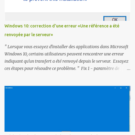
Windows 10: correction d'une erreur «Une référence a été
renvoyée par le serveur»
" Lorsque vous essayez d'installer des applications dans Microsoft
Windows 10, certains utilisateurs peuvent rencontrer une erreur
indiquant qu'un transfert a été renvoyé depuis le serveur. Essayez
ces étapes pour résoudre ce problème. " Fix 1 - paramètre de
registre Téléchargez referralfix.zip et exécutez referralfix.reg pour
appliquer automatiquement ces modifications à votre ordinateur.
1- Maintenez la touche Windows et appuyez sur " R ". 2- Tapez
« regedit », puis appuyez sur « entrer , Pour accéder à l'Éditeur
du Registre. » 3- Accédez à HKEY_LOCAL_MACHINE SOFTWARE
Microsoft Windows CurrentVersion Policy System. 4- Ouvrez "
ValidateAdminCodeSignatures Et définissez la valeur mesurée "
To " 0 " 5- Ouvrez " EnableUIADesktopToggle " et réglez la "
Valeur mesurée " sur " 0 ". Correctif 2 - Stratégies de group...