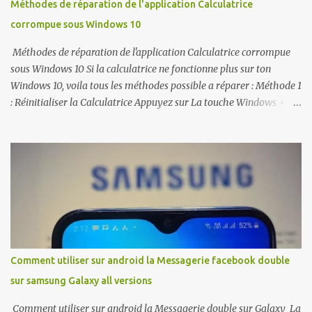
Méthodes de réparation de l'application Calculatrice
corrompue sous Windows 10
Méthodes de réparation de l'application Calculatrice corrompue
sous Windows 10 Si la calculatrice ne fonctionne plus sur ton
Windows 10, voila tous les méthodes possible a réparer : Méthode 1
: Réinitialiser la Calculatrice Appuyez sur La touche Windows + I
pour ouvrir Paramètres. Ouvrez Applications et choisissez
Applications et Fonctionnalités. Trouvez Calculatrice et cliquez
dessus. Cliquez sur le lien des options Avancées pour ouvrir la page
d'utilisation du Stockage usage et de réinitialisation d'applications.
Cliquez sur Réinitialiser et encore une fois sur le bouton
Réinitialiser sur la fenêtre de confirmation. Méthode 2 : Ré-
enregistrer les applications Windows 10 à l'aide de PowerShell
Ouvrez Démarrer et saisissez PowerShell. Faites un clique droit sur
Windows PowerShell et choisissez Exécuter en tant
Comment utiliser sur android la Messagerie facebook double
qu'administrateur. Copiez et Collez la commande Get-
sur samsung Galaxy all versions
AppXPackage -AllUsers | Foreach {Add-AppxPackage -
DisableDevelopmentMode -Register “$($_.InstallLocation...
Comment utiliser sur android la Messagerie double sur Galaxy La