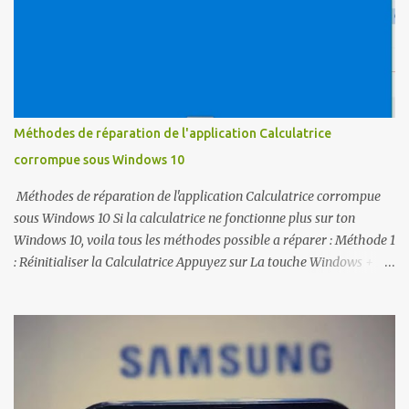
« regedit », puis appuyez sur « entrer , Pour accéder à l'Éditeur
du Registre. » 3- Accédez à HKEY_LOCAL_MACHINE SOFTWARE
Microsoft Windows CurrentVersion Policy System. 4- Ouvrez "
ValidateAdminCodeSignatures Et définissez la valeur mesurée "
To " 0 " 5- Ouvrez " EnableUIADesktopToggle " et réglez la "
Valeur mesurée " sur " 0 ". Correctif 2 - Stratégies de group...
Méthodes de réparation de l'application Calculatrice
corrompue sous Windows 10
Méthodes de réparation de l'application Calculatrice corrompue
sous Windows 10 Si la calculatrice ne fonctionne plus sur ton
Windows 10, voila tous les méthodes possible a réparer : Méthode 1
: Réinitialiser la Calculatrice Appuyez sur La touche Windows + I
pour ouvrir Paramètres. Ouvrez Applications et choisissez
Applications et Fonctionnalités. Trouvez Calculatrice et cliquez
dessus. Cliquez sur le lien des options Avancées pour ouvrir la page
d'utilisation du Stockage usage et de réinitialisation d'applications.
Cliquez sur Réinitialiser et encore une fois sur le bouton
Réinitialiser sur la fenêtre de confirmation. Méthode 2 : Ré-