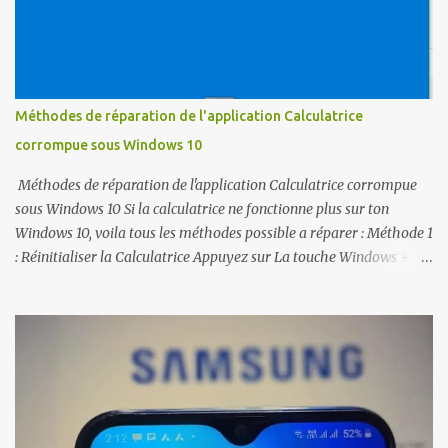
du Registre. » 3- Accédez à HKEY_LOCAL_MACHINE SOFTWARE
Microsoft Windows CurrentVersion Policy System. 4- Ouvrez "
ValidateAdminCodeSignatures Et définissez la valeur mesurée "
To " 0 " 5- Ouvrez " EnableUIADesktopToggle " et réglez la "
Valeur mesurée " sur " 0 ". Correctif 2 - Stratégies de group...
Méthodes de réparation de l'application Calculatrice
corrompue sous Windows 10
Méthodes de réparation de l'application Calculatrice corrompue
sous Windows 10 Si la calculatrice ne fonctionne plus sur ton
Windows 10, voila tous les méthodes possible a réparer : Méthode 1
: Réinitialiser la Calculatrice Appuyez sur La touche Windows + I
pour ouvrir Paramètres. Ouvrez Applications et choisissez
Applications et Fonctionnalités. Trouvez Calculatrice et cliquez
dessus. Cliquez sur le lien des options Avancées pour ouvrir la page
d'utilisation du Stockage usage et de réinitialisation d'applications.
Cliquez sur Réinitialiser et encore une fois sur le bouton
Réinitialiser sur la fenêtre de confirmation. Méthode 2 : Ré-
enregistrer les applications Windows 10 à l'aide de PowerShell