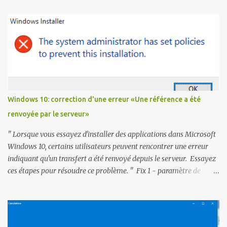
Windows 10: correction d'une erreur «Une référence a été
renvoyée par le serveur»
" Lorsque vous essayez d'installer des applications dans Microsoft
Windows 10, certains utilisateurs peuvent rencontrer une erreur
indiquant qu'un transfert a été renvoyé depuis le serveur. Essayez
ces étapes pour résoudre ce problème. " Fix 1 - paramètre de
registre Téléchargez referralfix.zip et exécutez referralfix.reg pour
appliquer automatiquement ces modifications à votre ordinateur.
1- Maintenez la touche Windows et appuyez sur " R ". 2- Tapez
« regedit », puis appuyez sur « entrer , Pour accéder à l'Éditeur